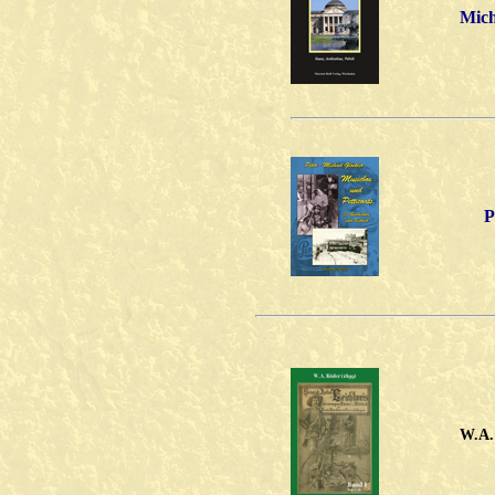
Mich
P
W.A.