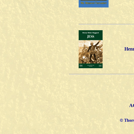
Henr
AG
©
Thors