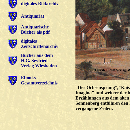
digitales Bildarchiv
Antiquariat
Antiquarische
Bücher als pdf
digitales
Zeitschriftenarchiv
Bücher aus dem
H.G. Seyfried
Verlag Wiesbaden
Ebooks
Gesamtverzeichnis
“Der Ochsensprung”,"Kais
Imagina" und weitere der 
Erzählungen aus dem alten
Sonnenberg entführen den L
vergangene Zeiten.