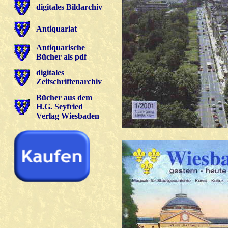
digitales Bildarchiv
Antiquariat
Antiquarische
Bücher als pdf
digitales
Zeitschriftenarchiv
Bücher aus dem
H.G. Seyfried
Verlag Wiesbaden