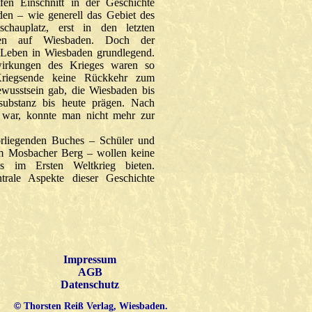
efen Einschnitt in der Geschichte
den – wie generell das Gebiet des
chauplatz, erst in den letzten
ben auf Wiesbaden. Doch der
 Leben in Wiesbaden grundlegend.
wirkungen des Krieges waren so
Kriegsende keine Rückkehr zum
ewusstsein gab, die Wiesbaden bis
substanz bis heute prägen. Nach
g war, konnte man nicht mehr zur
rliegenden Buches – Schüler und
m Mosbacher Berg – wollen keine
s im Ersten Weltkrieg bieten.
trale Aspekte dieser Geschichte
Impressum
AGB
Datenschutz
©
Thorsten Reiß Verlag, Wiesbaden.