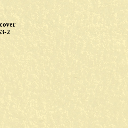
dcover
63-2