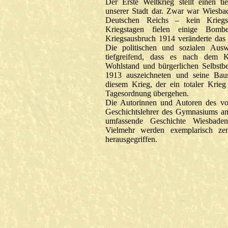
Der Erste Weltkrieg stellt einen ti
unserer Stadt dar. Zwar war Wiesba
Deutschen Reichs – kein Kriegss
Kriegstagen fielen einige Bom
Kriegsausbruch 1914 veränderte das
Die politischen und sozialen Aus
tiefgreifend, dass es nach dem 
Wohlstand und bürgerlichen Selbstb
1913 auszeichneten und seine Bau
diesem Krieg, der ein totaler Krie
Tagesordnung übergehen.
Die Autorinnen und Autoren des vo
Geschichtslehrer des Gymnasiums a
umfassende Geschichte Wiesbaden
Vielmehr werden exemplarisch zen
herausgegriffen.