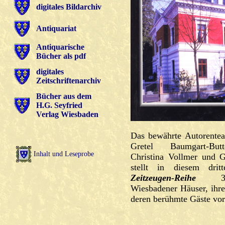
digitales Bildarchiv
Antiquariat
Antiquarische
Bücher als pdf
digitales
Zeitschriftenarchiv
Bücher aus dem
H.G. Seyfried
Verlag Wiesbaden
Das bewährte Autorentea
Gretel Baumgart-But
Inhalt und Leseprobe
Christina Vollmer und G
stellt in diesem dri
Zeitzeugen-Reihe
37 
Wiesbadener Häuser, ihr
deren berühmte Gäste vor