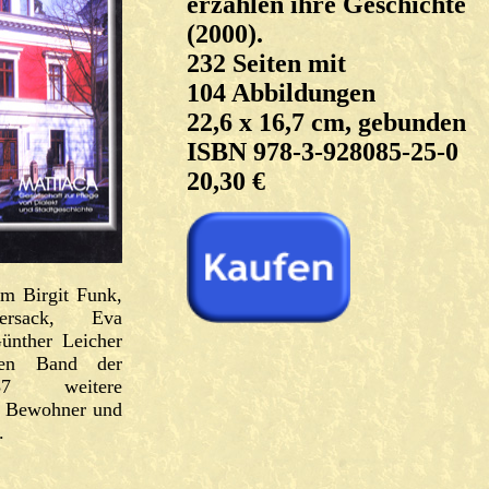
erzählen ihre Geschichte
(2000).
232 Seiten mit
104 Abbildungen
22,6 x 16,7 cm, gebunden
ISBN 978-3-928085-25-0
20,30 €
m Birgit Funk,
tersack, Eva
ünther Leicher
tten Band der
weitere
e Bewohner und
.