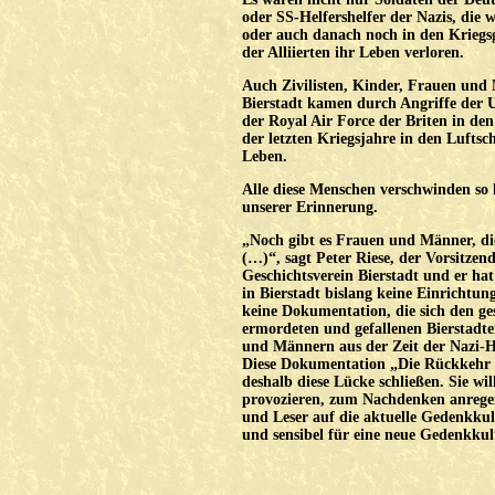
oder SS-Helfershelfer der Nazis, die 
oder auch danach noch in den Kriegs
der Alliierten ihr Leben verloren.
Auch Zivilisten, Kinder, Frauen und
Bierstadt kamen durch Angriffe der 
der Royal Air Force der Briten in d
der letzten Kriegsjahre in den Luftsc
Leben.
Alle diese Menschen verschwinden so
unserer Erinnerung.
„Noch gibt es Frauen und Männer, di
(…)“, sagt Peter Riese, der Vorsitzend
Geschichtsverein Bierstadt und er hat
in Bierstadt bislang keine Einrichtu
keine Dokumentation, die sich den ge
ermordeten und gefallenen Bierstadt
und Männern aus der Zeit der Nazi-He
Diese Dokumentation „Die Rückkehr 
deshalb diese Lücke schließen. Sie wil
provozieren, zum Nachdenken anregen
und Leser auf die aktuelle Gedenkk
und sensibel für eine neue Gedenkku