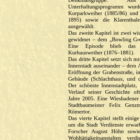
Denkmalsgruppe. Au
Unterhaltungsprogramm wu
Kurparkweiher (1885/86) und
1895) sowie die Klarenthal
ausgewählt.
Das zweite Kapitel ist zwei wi
gewidmet – dem „Bowling Gr
Eine Episode blieb das 
Kurhausweiher (1876–1881).
Das dritte Kapitel setzt sich m
Innenstadt auseinander – dem 
Eröffnung der Grabenstraße, in
Gebäude (Schlachthaus, und 
Der schönste Innenstadtplatz,
Verlauf seiner Geschichte oft
Jahre 2005. Eine Wiesbadener 
Stadtbaumeister Felix Gen
Römertor.
Das vierte Kapitel stellt einige
um die Stadt Verdienste erwa
Forscher August Höhn sowie
Wohltätigkeitsanstalten ve