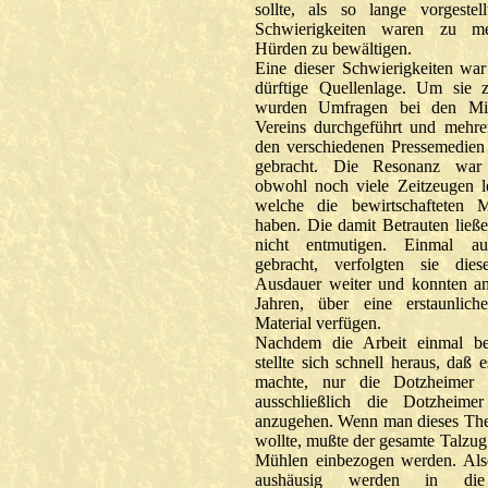
sollte, als so lange vorgestell
Schwierigkeiten waren zu mei
Hürden zu bewältigen.
Eine dieser Schwierigkeiten war
dürftige Quellenlage. Um sie 
wurden Umfragen bei den Mit
Vereins durchgeführt und mehre
den verschiedenen Pressemedie
gebracht. Die Resonanz war 
obwohl noch viele Zeitzeugen 
welche die bewirtschafteten M
haben. Die damit Betrauten ließe
nicht entmutigen. Einmal a
gebracht, verfolgten sie die
Ausdauer weiter und konnten a
Jahren, über eine erstaunli
Material verfügen.
Nachdem die Arbeit einmal b
stellte sich schnell heraus, daß
machte, nur die Dotzheimer
ausschließlich die Dotzheim
anzugehen. Wenn man dieses The
wollte, mußte der gesamte Talzug 
Mühlen einbezogen werden. Al
aushäusig werden in die 