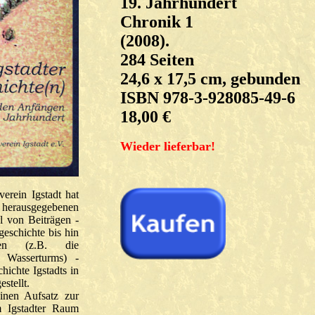
19. Jahrhundert
Chronik 1
(2008).
284 Seiten
24,6 x 17,5 cm, gebunden
ISBN 978-3-928085-49-6
18,00 €
Wieder lieferbar!
erein Igstadt hat
 herausgegebenen
hl von Beiträgen -
geschichte bis hin
sen (z.B. die
r Wasserturms) -
chichte Igstadts in
stellt.
einen Aufsatz zur
m Igstadter Raum