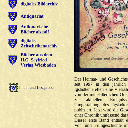
digitales Bildarchiv
Antiquariat
Antiquarische
Bücher als pdf
digitales
Zeitschriftenarchiv
Bücher aus dem
H.G. Seyfried
Verlag Wiesbaden
Der Heimat- und Geschichtsv
seit 1997 in den jährlich
Inhalt und Leseprobe
Igstadter Heften eine Vielza
von der mittelalterlichen Orts
zu aktuellen Ereignis
Umgestaltung des Igstadte
publiziert. Jetzt wird die Ges
einer Chronik umfassend darge
Dieser erste Band enthält 
Vor- und Frühgeschichte i