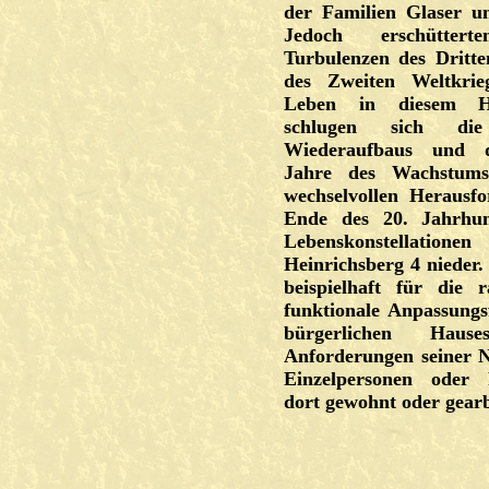
der Familien Glaser u
Jedoch erschütterte
Turbulenzen des Dritt
des Zweiten Weltkrie
Leben in diesem H
schlugen sich di
Wiederaufbaus und d
Jahre des Wachstum
wechselvollen Herausf
Ende des 20. Jahrhun
Lebenskonstellatio
Heinrichsberg 4 nieder. 
beispielhaft für die 
funktionale Anpassungsf
bürgerlichen Hau
Anforderungen seiner Nu
Einzelpersonen oder 
dort gewohnt oder gearb