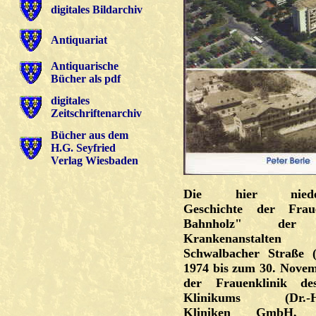
digitales Bildarchiv
Antiquariat
Antiquarische
Bücher als pdf
digitales
Zeitschriftenarchiv
Bücher aus dem
H.G. Seyfried
Verlag Wiesbaden
Die hier niederg
Geschichte der Frau
Bahnholz" der S
Krankenanstalt
Schwalbacher Straße 
1974 bis zum 30. Nove
der Frauenklinik des
Klinikums (Dr.-Hor
Kliniken GmbH