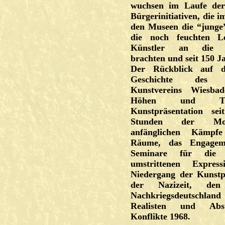
wuchsen im Laufe der
Bürgerinitiativen, die 
den Museen die “junge
die noch feuchten L
Künstler an die Öf
brachten und seit 150 J
Der Rückblick auf di
Geschichte des N
Kunstvereins Wiesbad
Höhen und Ti
Kunstpräsentation se
Stunden der Mod
anfänglichen Kämpf
Räume, das Engageme
Seminare für die 
umstrittenen Express
Niedergang der Kunstp
der Nazizeit, de
Nachkriegsdeutschl
Realisten und Abst
Konflikte 1968.