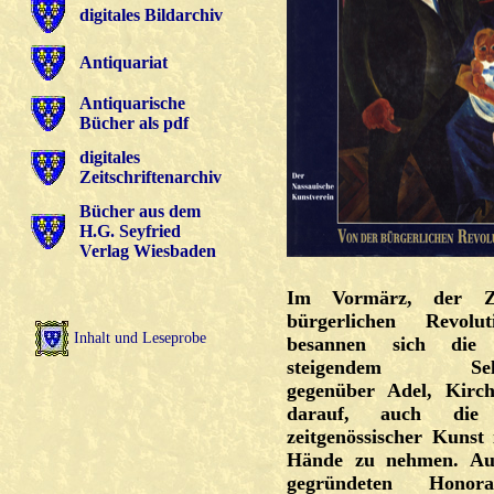
digitales Bildarchiv
Antiquariat
Antiquarische
Bücher als pdf
digitales
Zeitschriftenarchiv
Bücher aus dem
H.G. Seyfried
Verlag Wiesbaden
Im Vormärz, der Z
bürgerlichen Revolut
Inhalt und Leseprobe
besannen sich die
steigendem Selbs
gegenüber Adel, Kirc
darauf, auch die P
zeitgenössischer Kunst 
Hände zu nehmen. Au
gegründeten Honorati