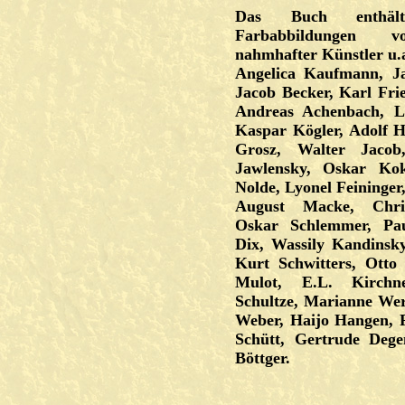
Das Buch enthält
Farbabbildungen 
nahmhafter Künstler u.a
Angelica Kaufmann, Ja
Jacob Becker, Karl Frie
Andreas Achenbach, L
Kaspar Kögler, Adolf H
Grosz, Walter Jacob
Jawlensky, Oskar Kok
Nolde, Lyonel Feininger
August Macke, Chris
Oskar Schlemmer, Pau
Dix, Wassily Kandinsky,
Kurt Schwitters, Otto 
Mulot, E.L. Kirchn
Schultze, Marianne Wer
Weber, Haijo Hangen, 
Schütt, Gertrude Dege
Böttger.