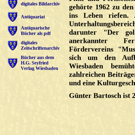
digitales Bildarchiv
gehörte 1962 zu den
ins Leben riefen. 
Antiquariat
Unterhaltungsberei
Antiquarische
darunter "Der go
Bücher als pdf
anerkannter Fern
digitales
Fördervereins "Mus
Zeitschriftenarchiv
sich um den Aufb
Bücher aus dem
H.G. Seyfried
Wiesbaden bemüht
Verlag Wiesbaden
zahlreichen Beiträg
und eine Kulturgesch
Günter Bartosch ist 