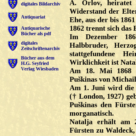
A. Orlov, heiratet
digitales Bildarchiv
Widerstand der Elte
Antiquariat
Ehe, aus der bis 1861
1862 trennt sich das
Antiquarische
Bücher als pdf
Im Dezember 1867
digitales
Halbbruder, Herzo
Zeitschriftenarchiv
stattgefundene He
Bücher aus dem
Wirklichkeit ist Nata
H.G. Seyfried
Verlag Wiesbaden
Am 18. Mai 1868 er
Puškinas von Michail
Am 1. Juni wird die 
(† London, 1927) geb
Puškinas den Fürste
morganatisch.
Natalja erhält am 
Fürsten zu Waldeck, 