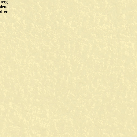
berg
aden.
d er