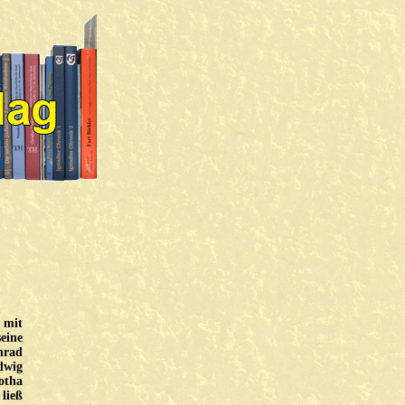
 mit
eine
nrad
dwig
otha
ließ