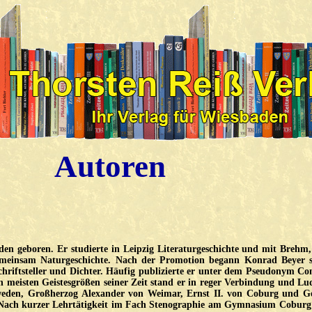
Autoren
en geboren. Er studierte in Leipzig Literaturgeschichte und mit Brehm,
einsam Naturgeschichte. Nach der Promotion begann Konrad Beyer s
Schriftsteller und Dichter. Häufig publizierte er unter dem Pseudonym Co
 meisten Geistesgrößen seiner Zeit stand er in reger Verbindung und Lu
hweden, Großherzog Alexander von Weimar, Ernst II. von Coburg und G
 Nach kurzer Lehrtätigkeit im Fach Stenographie am Gymnasium Coburg 