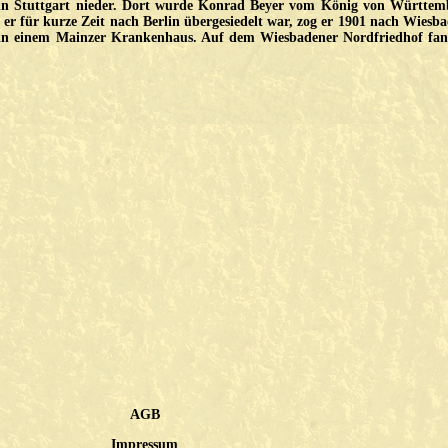
9 in Stuttgart nieder. Dort wurde Konrad Beyer vom König von Württem
 er für kurze Zeit nach Berlin übergesiedelt war, zog er 1901 nach Wiesb
in einem Mainzer Krankenhaus. Auf dem Wiesbadener Nordfriedhof fan
AGB
Impressum