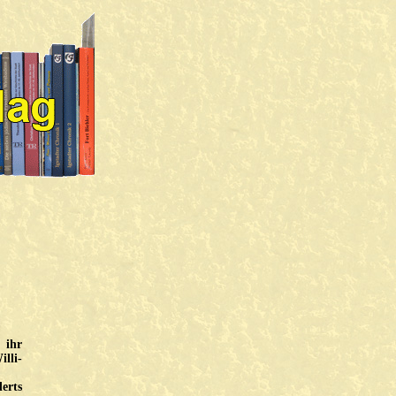
 ihr
lli-
erts