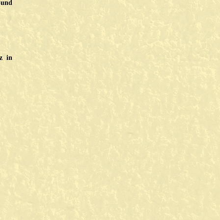
 und
z in