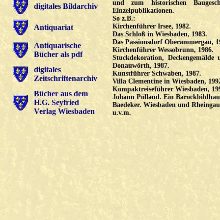
und zum historischen Baugesc
digitales Bildarchiv
Einzelpublikationen.
So z.B.:
Kirchenführer Irsee, 1982.
Antiquariat
Das Schloß in Wiesbaden, 1983.
Das Passionsdorf Oberammergau, 1
Antiquarische
Kirchenführer Wessobrunn, 1986.
Bücher als pdf
Stuckdekoration, Deckengemälde u
Donauwörth, 1987.
digitales
Kunstführer Schwaben, 1987.
Zeitschriftenarchiv
Villa Clementine in Wiesbaden, 199
Kompaktreiseführer Wiesbaden, 19
Bücher aus dem
Johann Pölland. Ein Barockbildhau
H.G. Seyfried
Baedeker. Wiesbaden und Rheingau
Verlag Wiesbaden
u.v.m.